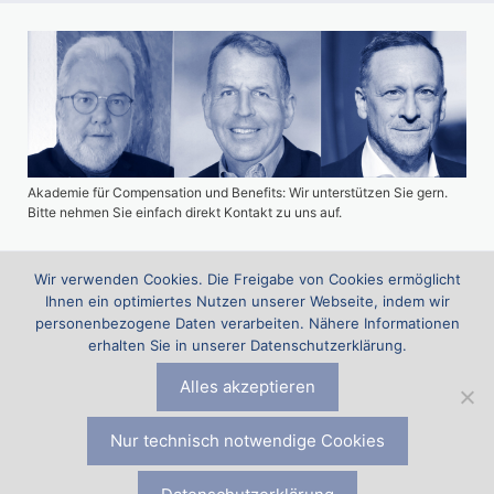
Akademie für Compensation und Benefits: Wir unterstützen Sie gern.
Bitte nehmen Sie einfach direkt Kontakt zu uns auf.
Wir verwenden Cookies. Die Freigabe von Cookies ermöglicht
Ihnen ein optimiertes Nutzen unserer Webseite, indem wir
Suchen
personenbezogene Daten verarbeiten. Nähere Informationen
nach:
erhalten Sie in unserer Datenschutzerklärung.
Alles akzeptieren
Die Akademie für Benefits & Compensation (ABC) ist ein Projekt
der
Comp & Ben Spezialisten Eckhard Eyer, Stefan Fritz und
Gunther Wolf
|
Datenschutz
|
Impressum
|
Kontakt zu den
Nur technisch notwendige Cookies
Experten für Compensation & Benefits