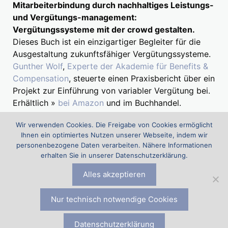
Mitarbeiterbindung durch nachhaltiges Leistungs-
und Vergütungs-management:
Vergütungssysteme mit der crowd gestalten.
Dieses Buch ist ein einzigartiger Begleiter für die
Ausgestaltung zukunftsfähiger Vergütungssysteme.
Gunther Wolf
,
Experte der Akademie für Benefits &
Compensation
, steuerte einen Praxisbericht über ein
Projekt zur Einführung von variabler Vergütung bei.
Erhältlich »
bei Amazon
und im Buchhandel.
Wir verwenden Cookies. Die Freigabe von Cookies ermöglicht
Ihnen ein optimiertes Nutzen unserer Webseite, indem wir
Suchen
personenbezogene Daten verarbeiten. Nähere Informationen
nach:
erhalten Sie in unserer Datenschutzerklärung.
Alles akzeptieren
Die Akademie für Benefits & Compensation (ABC) ist ein Projekt
der
Comp & Ben Spezialisten Eckhard Eyer, Stefan Fritz und
Gunther Wolf
|
Datenschutz
|
Impressum
|
Kontakt zu den
Nur technisch notwendige Cookies
Experten für Compensation & Benefits
Datenschutzerklärung
© 2026 Akademie für Benefits & Compensation