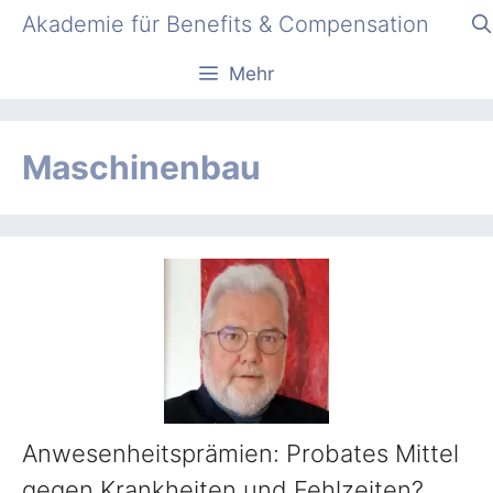
Zum
Akademie für Benefits & Compensation
Inhalt
springen
Mehr
Maschinenbau
Anwesenheitsprämien: Probates Mittel
gegen Krankheiten und Fehlzeiten?