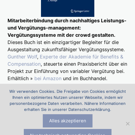
Mitarbeiterbindung durch nachhaltiges Leistungs-
und Vergütungs-management:
Vergütungssysteme mit der crowd gestalten.
Dieses Buch ist ein einzigartiger Begleiter für die
Ausgestaltung zukunftsfähiger Vergütungssysteme.
Gunther Wolf
,
Experte der Akademie für Benefits &
Compensation
, steuerte einen Praxisbericht über ein
Projekt zur Einführung von variabler Vergütung bei.
Erhältlich »
bei Amazon
und im Buchhandel.
Wir verwenden Cookies. Die Freigabe von Cookies ermöglicht
Ihnen ein optimiertes Nutzen unserer Webseite, indem wir
Suchen
personenbezogene Daten verarbeiten. Nähere Informationen
nach:
erhalten Sie in unserer Datenschutzerklärung.
Alles akzeptieren
Die Akademie für Benefits & Compensation (ABC) ist ein Projekt
der
Comp & Ben Spezialisten Eckhard Eyer, Stefan Fritz und
Gunther Wolf
|
Datenschutz
|
Impressum
|
Kontakt zu den