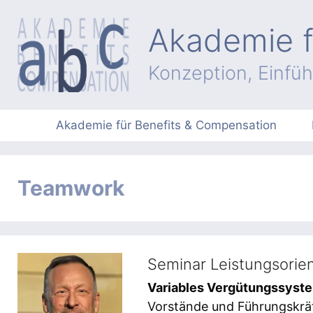
Zum
Inhalt
Akademie f
springen
Konzeption, Einfü
Akademie für Benefits & Compensation
Teamwork
Seminar Leistungsorien
Variables Vergütungssyst
Vorstände und Führungskräf