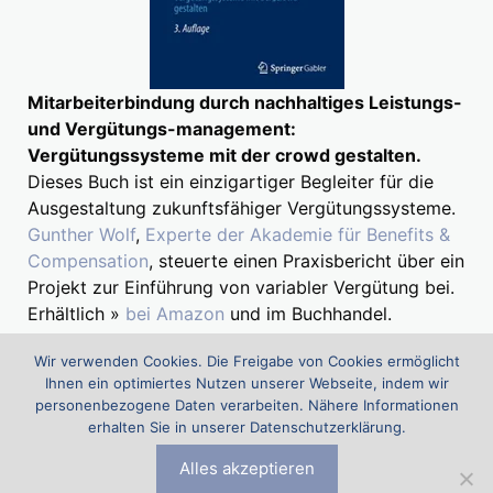
Mitarbeiterbindung durch nachhaltiges Leistungs-
und Vergütungs-management:
Vergütungssysteme mit der crowd gestalten.
Dieses Buch ist ein einzigartiger Begleiter für die
Ausgestaltung zukunftsfähiger Vergütungssysteme.
Gunther Wolf
,
Experte der Akademie für Benefits &
Compensation
, steuerte einen Praxisbericht über ein
Projekt zur Einführung von variabler Vergütung bei.
Erhältlich »
bei Amazon
und im Buchhandel.
Wir verwenden Cookies. Die Freigabe von Cookies ermöglicht
Ihnen ein optimiertes Nutzen unserer Webseite, indem wir
Suchen
personenbezogene Daten verarbeiten. Nähere Informationen
nach:
erhalten Sie in unserer Datenschutzerklärung.
Alles akzeptieren
Die Akademie für Benefits & Compensation (ABC) ist ein Projekt
der
Comp & Ben Spezialisten Eckhard Eyer, Stefan Fritz und