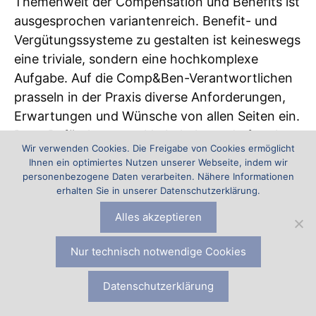
Themenwelt der Compensation und Benefits ist
ausgesprochen variantenreich. Benefit- und
Vergütungssysteme zu gestalten ist keineswegs
eine triviale, sondern eine hochkomplexe
Aufgabe. Auf die Comp&Ben-Verantwortlichen
prasseln in der Praxis diverse Anforderungen,
Erwartungen und Wünsche von allen Seiten ein.
Dazu Befürchtungen, Vorbehalte und oftmals
Wir verwenden Cookies. Die Freigabe von Cookies ermöglicht
sogar Widerstände. Bei Gestaltung,
Ihnen ein optimiertes Nutzen unserer Webseite, indem wir
Transformation und Umsetzung von
personenbezogene Daten verarbeiten. Nähere Informationen
erhalten Sie in unserer Datenschutzerklärung.
Entgeltsystemen und Benefitsystemen
entstehen oftmals sehr viele
Alles akzeptieren
Herausforderungen und Fragen vonseiten der
Unternehmensleitung, der Mitbestimmung, der
Nur technisch notwendige Cookies
Mitarbeitenden und der Comp&Ben-
Datenschutzerklärung
Verantwortlichen. Die Akademie für Benefits &
Compensation bietet Unterstützung in Form