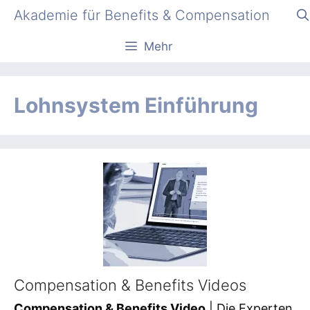
Zum
Akademie für Benefits & Compensation
Inhalt
springen
Mehr
Lohnsystem Einführung
Compensation & Benefits Videos
Compensation & Benefits Video
| Die Experten